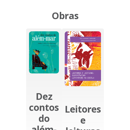
Obras
Dez
contos
Leitores
do
e
além-