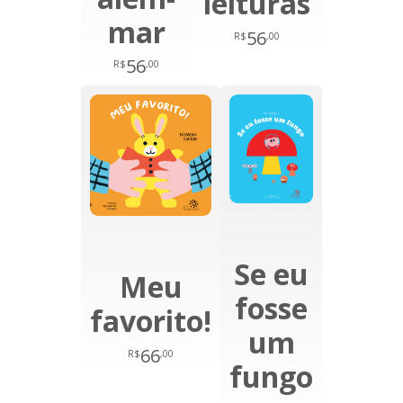
leituras
mar
56
R$
,00
56
R$
,00
Se eu
Meu
fosse
favorito!
um
66
R$
,00
fungo