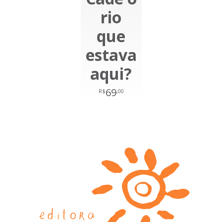
rio
que
estava
aqui?
69
R$
,00