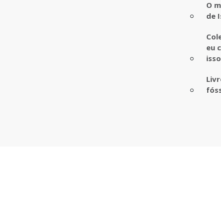
O m
de I
Col
eu 
iss
Liv
fós