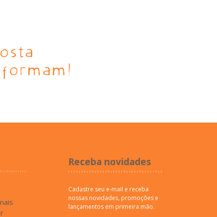
Receba novidades
Cadastre seu e-mail e receba
nossas novidades, promoções e
inais
lançamentos em primeira mão.
r