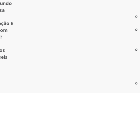
undo
sa
eção E
com
o?
ros
seis