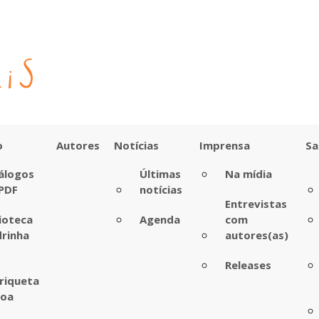
o
Autores
Notícias
Imprensa
Sa
álogos
Últimas
Na mídia
PDF
notícias
Entrevistas
lioteca
Agenda
com
rinha
autores(as)
Releases
riqueta
boa