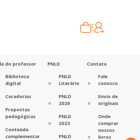
Carrinho vazio
Quando escolher seus livros, eles aparecem aqui.
la do professor
PNLD
Contato
Biblioteca
PNLD
Fale
digital
Literário
conosco
Curadorias
PNLD
Envio de
2026
originais
Propostas
pedagógicas
PNLD
Onde
2023
comprar
Conteúdo
nossos
complementar
PNLD
livros