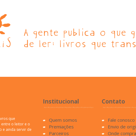
Institucional
Contato
ivros que
Quem somos
Fale conosco
entre o leitor e o
Premiações
Envio de orig
o e ainda servir de
Parceiros
Onde compra