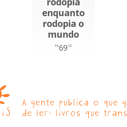
rodopia
enquanto
rodopia o
mundo
69
R$
,00