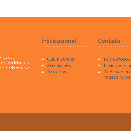
Institucional
Contato
ivros que
Quem somos
Fale conosco
entre o leitor e o
Premiações
Envio de orig
o e ainda servir de
Parceiros
Onde compra
nossos livros