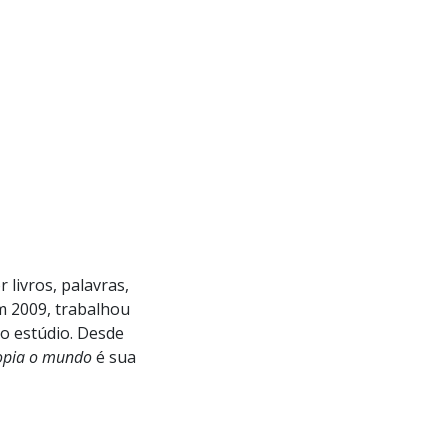
livros, palavras,
m 2009, trabalhou
io estúdio. Desde
opia o mundo
é sua