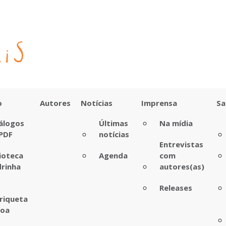
o
Autores
Notícias
Imprensa
Sa
álogos
Últimas
Na mídia
PDF
notícias
Entrevistas
lioteca
Agenda
com
rinha
autores(as)
Releases
riqueta
boa