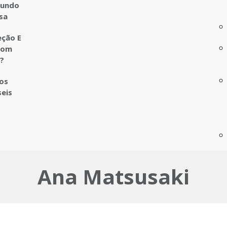
undo
sa
eção E
com
o?
ros
seis
Ana Matsusaki