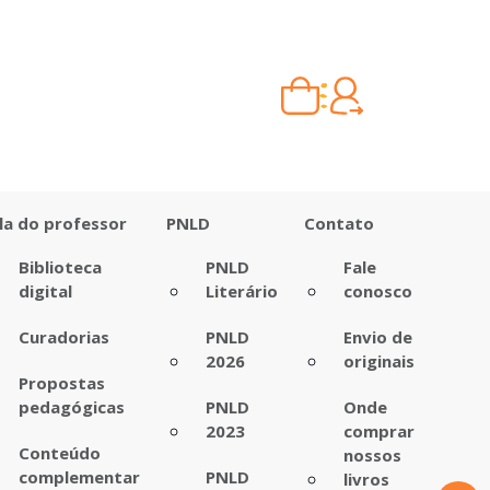
Carrinho vazio
Quando escolher seus livros, eles aparecem aqui.
la do professor
PNLD
Contato
Biblioteca
PNLD
Fale
digital
Literário
conosco
Curadorias
PNLD
Envio de
2026
originais
Propostas
pedagógicas
PNLD
Onde
2023
comprar
Conteúdo
nossos
complementar
PNLD
livros