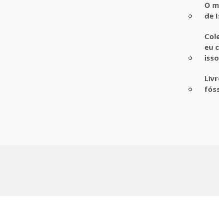
O m
de I
Col
eu 
iss
Liv
fós