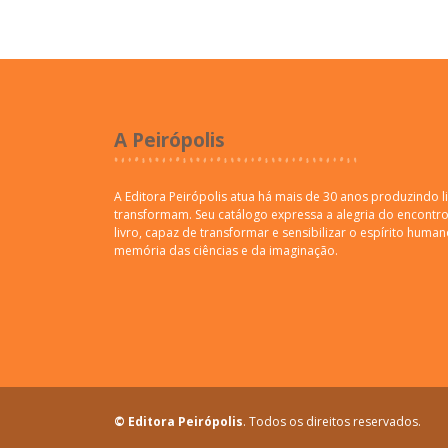
A Peirópolis
A Editora Peirópolis atua há mais de 30 anos produzindo l
transformam. Seu catálogo expressa a alegria do encontro 
livro, capaz de transformar e sensibilizar o espírito human
memória das ciências e da imaginação.
© Editora Peirópolis
. Todos os direitos reservados.