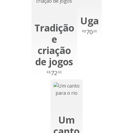
Uga
Tradição
70
R$
,00
e
criação
de jogos
72
R$
,00
Um
canto