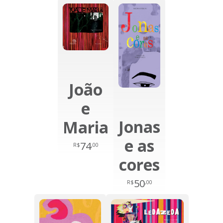
João
e
Jonas
Maria
e as
74
R$
,00
cores
50
R$
,00