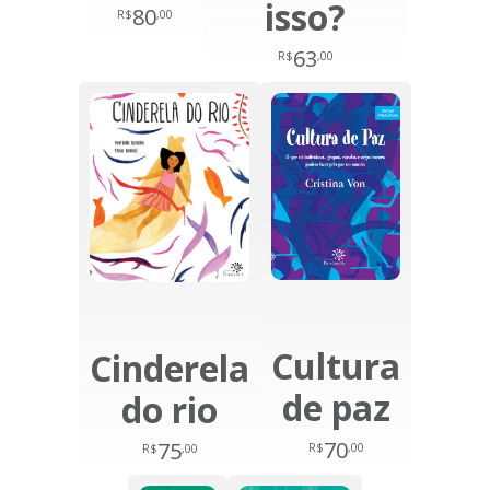
isso?
80
R$
,00
63
R$
,00
Cultura
Cinderela
de paz
do rio
70
75
R$
,00
R$
,00