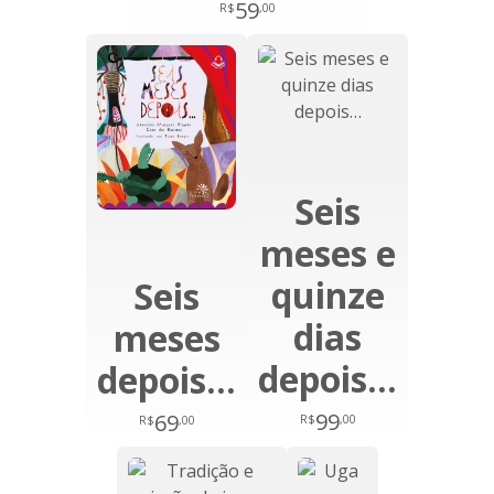
59
R$
,00
Seis
meses e
quinze
Seis
dias
meses
depois…
depois…
99
69
R$
,00
R$
,00