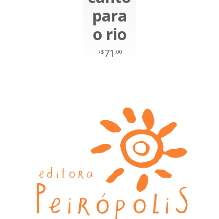
para
o rio
71
R$
,00