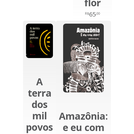
flor
65
R$
,00
A
terra
dos
mil
Amazônia:
povos
e eu com