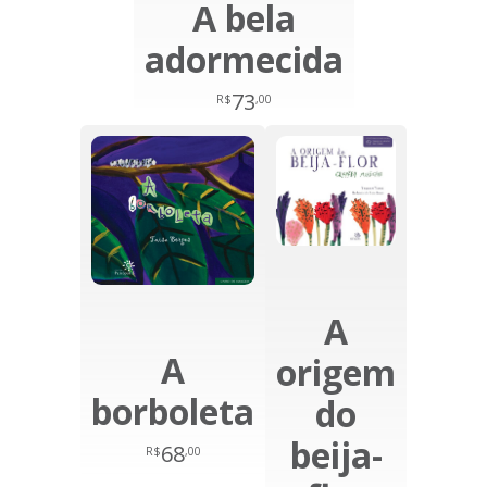
A bela
adormecida
73
R$
,00
A
A
origem
borboleta
do
beija-
68
R$
,00