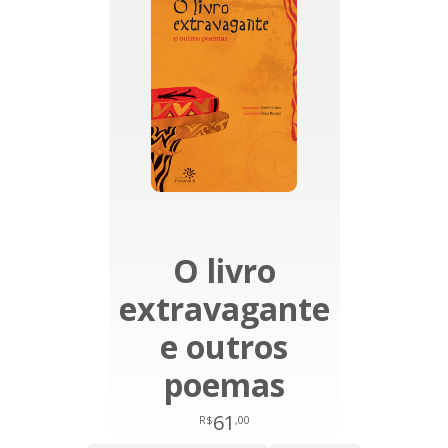
O livro
extravagante
e outros
poemas
61
R$
,00