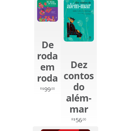
De
roda
Dez
em
contos
roda
do
99
R$
,00
além-
mar
56
R$
,00