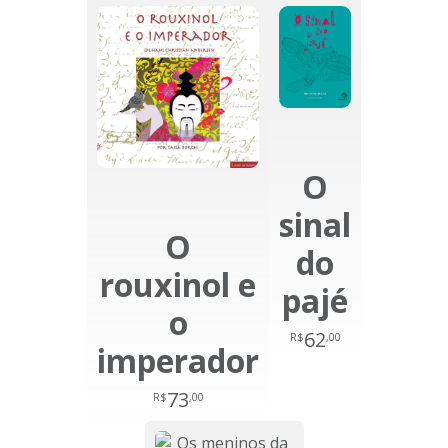
O
sinal
O
do
rouxinol e
pajé
o
62
R$
,00
imperador
73
R$
,00