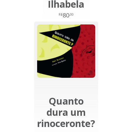
Ilhabela
80
R$
,00
Quanto
dura um
rinoceronte?