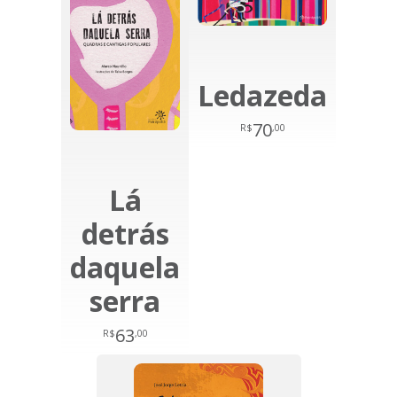
Ledazeda
70
R$
,00
Lá
detrás
daquela
serra
63
R$
,00