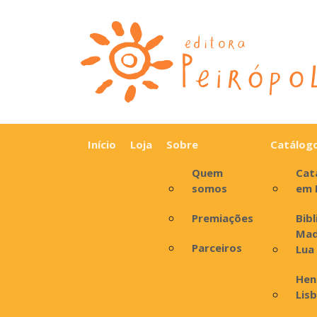
Início
Loja
Sobre
Catálog
Quem
Cat
somos
em 
Premiações
Bib
Mad
Parceiros
Lua
Hen
Lis