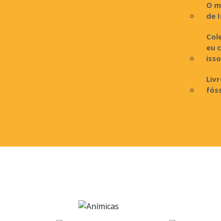
O m
de I
Col
eu 
iss
Liv
fós