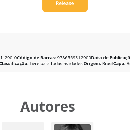
Release
1-290-0
Código de Barras:
9786559312900
Data de Publicaç
Classificação:
Livre para todas as idades.
Origem:
Brasil
Capa:
B
Autores