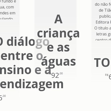
A
criança
O diálogo
e as
entre o
águas
TO
nsino e a
92
R$
,00
R$
rendizagem
6
,00