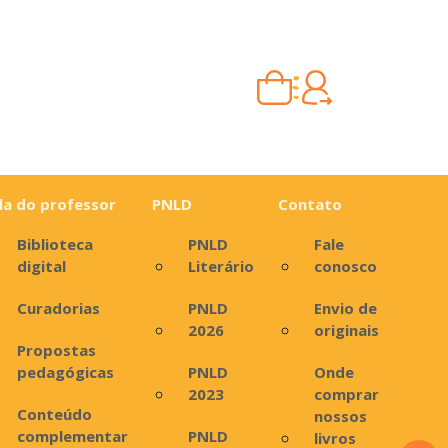
Carrinho vazio
Quando escolher seus livros, eles aparecem aqui.
la do professor
PNLD
Contato
Biblioteca
PNLD
Fale
digital
Literário
conosco
Curadorias
PNLD
Envio de
2026
originais
Propostas
pedagógicas
PNLD
Onde
2023
comprar
Conteúdo
nossos
complementar
PNLD
livros