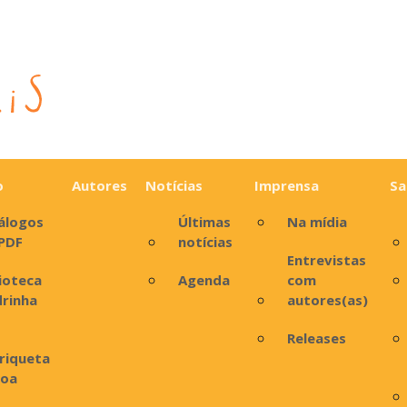
o
Autores
Notícias
Imprensa
Sa
álogos
Últimas
Na mídia
PDF
notícias
Entrevistas
lioteca
Agenda
com
rinha
autores(as)
Releases
riqueta
boa