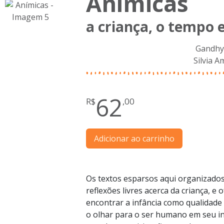
Anímicas
a criança, o tempo 
Gandhy 
Silvia A
62
R$
,00
Adicionar ao carrinho
Os textos esparsos aqui organizado
reflexões livres acerca da criança, e 
encontrar a infância como qualidade 
o olhar para o ser humano em seu iní