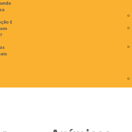
undo
sa
eção E
com
o?
ros
seis