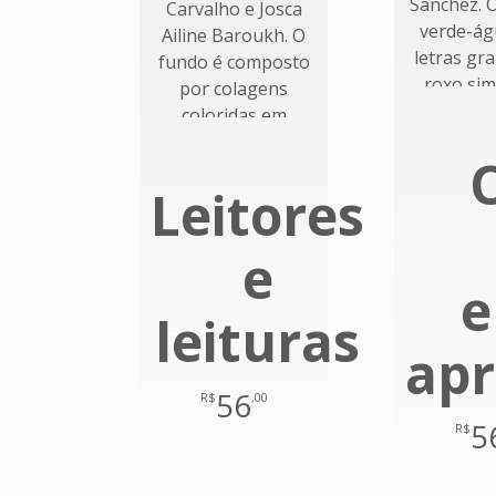
Leitores
e
e
leituras
ap
56
R$
,00
5
R$