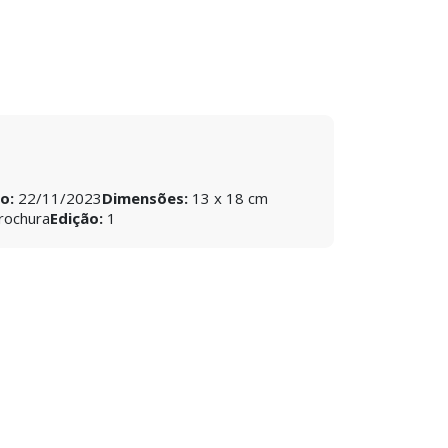
ão:
22/11/2023
Dimensões:
13 x 18 cm
rochura
Edição:
1