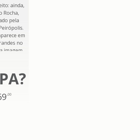
PA?
69
,00