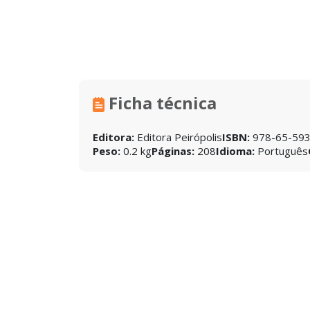
Ficha técnica
Editora:
Editora Peirópolis
ISBN:
978-65-593
Peso:
0.2 kg
Páginas:
208
Idioma:
Português