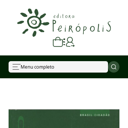
Carrinho vazio
Quando escolher seus livros, eles aparecem aqui.
Menu completo