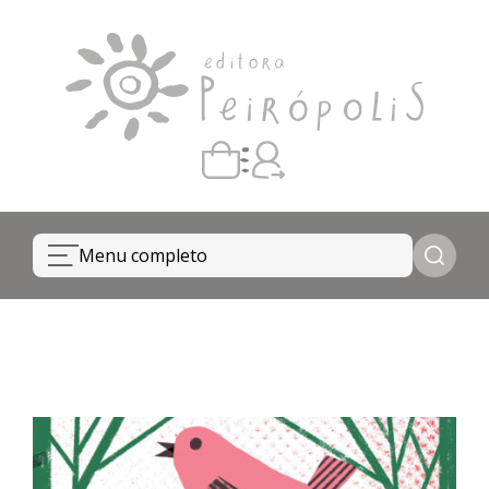
Carrinho vazio
Quando escolher seus livros, eles aparecem aqui.
Menu completo