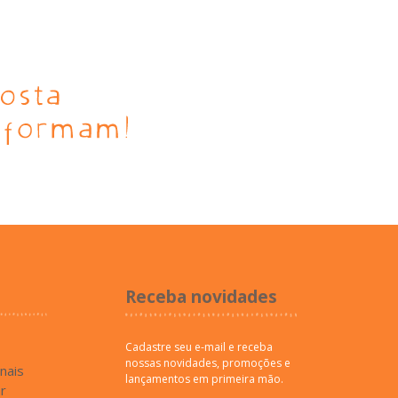
Receba novidades
Cadastre seu e-mail e receba
nossas novidades, promoções e
inais
lançamentos em primeira mão.
r