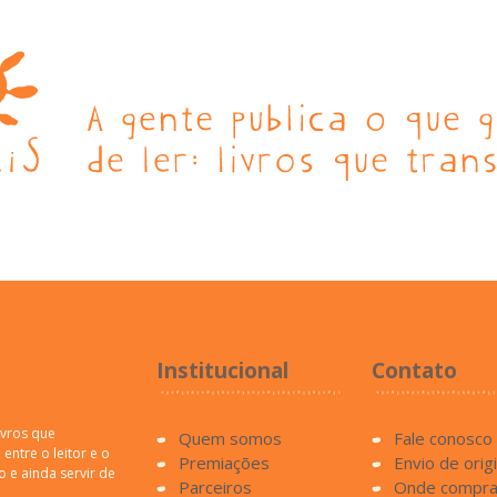
Institucional
Contato
ivros que
Quem somos
Fale conosco
entre o leitor e o
Premiações
Envio de orig
o e ainda servir de
Parceiros
Onde compra