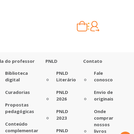
Carrinho vazio
Quando escolher seus livros, eles aparecem aqui.
la do professor
PNLD
Contato
Biblioteca
PNLD
Fale
digital
Literário
conosco
Curadorias
PNLD
Envio de
2026
originais
Propostas
pedagógicas
PNLD
Onde
2023
comprar
Conteúdo
nossos
complementar
PNLD
livros