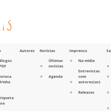
o
Autores
Notícias
Imprensa
Sa
álogos
Últimas
Na mídia
PDF
notícias
Entrevistas
lioteca
Agenda
com
rinha
autores(as)
Releases
riqueta
boa