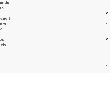
undo
sa
eção E
com
o?
ros
seis