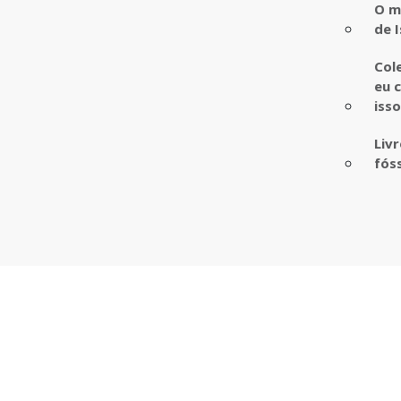
O m
de I
Col
eu 
iss
Liv
fós