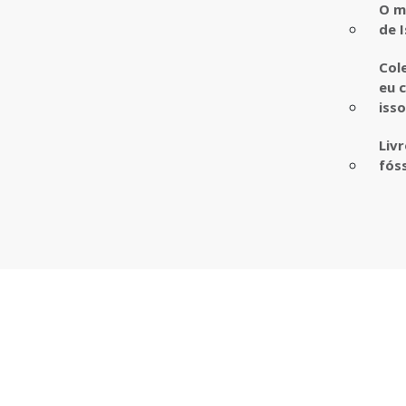
O m
de I
Col
eu 
iss
Liv
fós