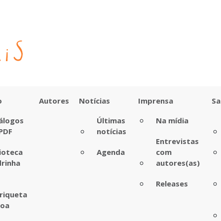
o
Autores
Notícias
Imprensa
Sa
álogos
Últimas
Na mídia
PDF
notícias
Entrevistas
lioteca
Agenda
com
rinha
autores(as)
Releases
riqueta
boa