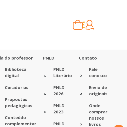
Carrinho vazio
Quando escolher seus livros, eles aparecem aqui.
la do professor
PNLD
Contato
Biblioteca
PNLD
Fale
digital
Literário
conosco
Curadorias
PNLD
Envio de
2026
originais
Propostas
pedagógicas
PNLD
Onde
2023
comprar
Conteúdo
nossos
complementar
PNLD
livros