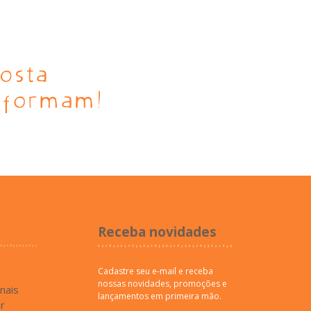
Receba novidades
Cadastre seu e-mail e receba
nossas novidades, promoções e
inais
lançamentos em primeira mão.
r