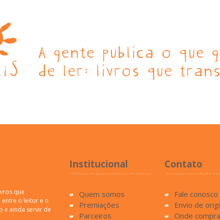
Institucional
Contato
ivros que
Quem somos
Fale conosco
entre o leitor e o
Premiações
Envio de orig
o e ainda servir de
Parceiros
Onde compra