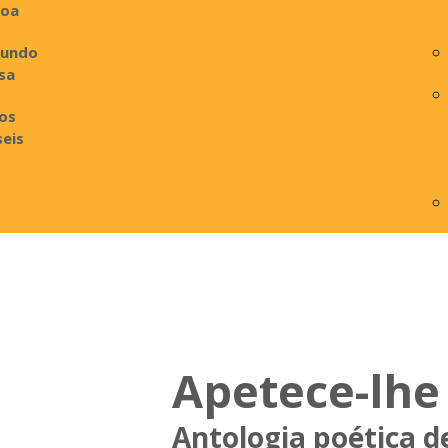
boa
undo
sa
ros
seis
Apetece-lhe
Antologia poética 