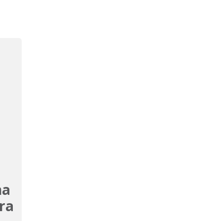
na
ra