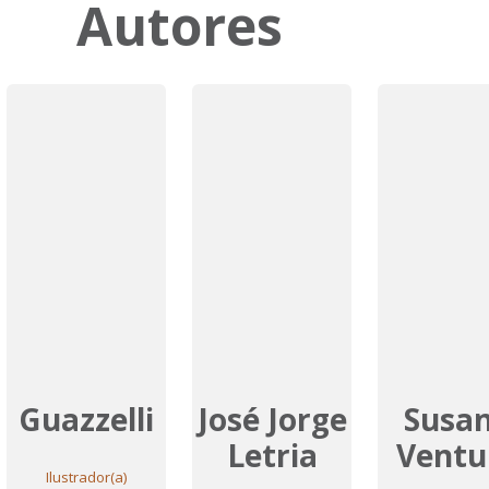
Autores
Guazzelli
José Jorge
Susa
Letria
Ventu
Ilustrador(a)