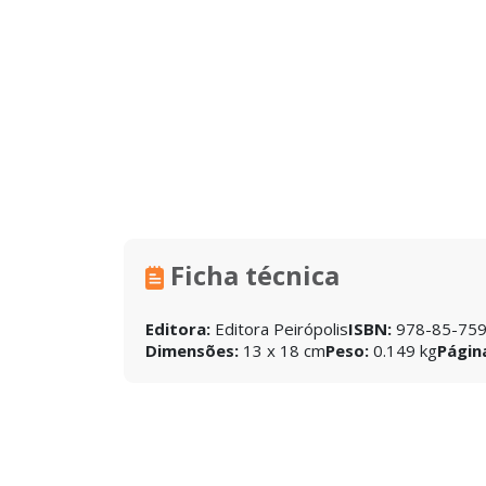
Ficha técnica
Editora:
Editora Peirópolis
ISBN:
978-85-759
Dimensões:
13 x 18 cm
Peso:
0.149 kg
Págin