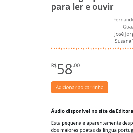
para ler e ouvir
Fernand
Guaz
José Jor
Susana 
58
R$
,00
Adicionar ao carrinho
Áudio disponível no site da Editora
Esta pequena e aparentemente despr
dos maiores poetas da língua portu