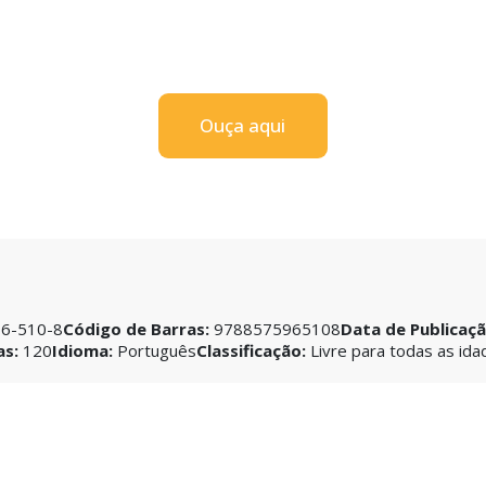
Ouça aqui
6-510-8
Código de Barras:
9788575965108
Data de Publicaç
as:
120
Idioma:
Português
Classificação:
Livre para todas as ida