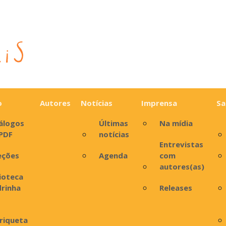
o
Autores
Notícias
Imprensa
Sa
álogos
Últimas
Na mídia
PDF
notícias
Entrevistas
eções
Agenda
com
autores(as)
lioteca
rinha
Releases
riqueta