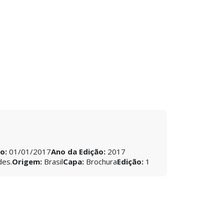
ão:
01/01/2017
Ano da Edição:
2017
des.
Origem:
Brasil
Capa:
Brochura
Edição:
1