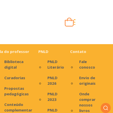
Carrinho vazio
Quando escolher seus livros, eles aparecem aqui.
la do professor
PNLD
Contato
Biblioteca
PNLD
Fale
digital
Literário
conosco
Curadorias
PNLD
Envio de
2026
originais
Propostas
pedagógicas
PNLD
Onde
2023
comprar
Conteúdo
nossos
complementar
PNLD
livros