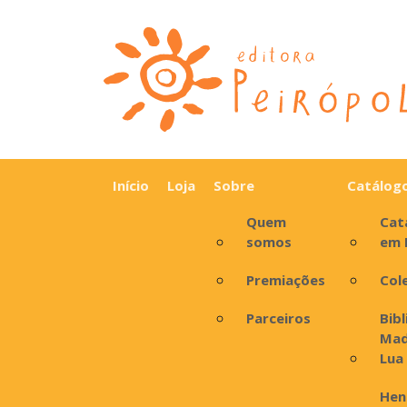
Início
Loja
Sobre
Catálog
Quem
Cat
somos
em 
Premiações
Col
Parceiros
Bib
Mad
Lua
Hen