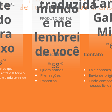
Can
traduzida
te
mundo
DIGITAL
Gab
do
e me
PRODUTO DIGITAL
Mi
ra
lembrei
ixo
R$
de você
Institucional
Contato
8
,00
58
R$
,00
ivros que
Quem somos
Fale conosco
entre o leitor e o
Premiações
Envio de orig
o e ainda servir de
Parceiros
Onde compra
nossos livros