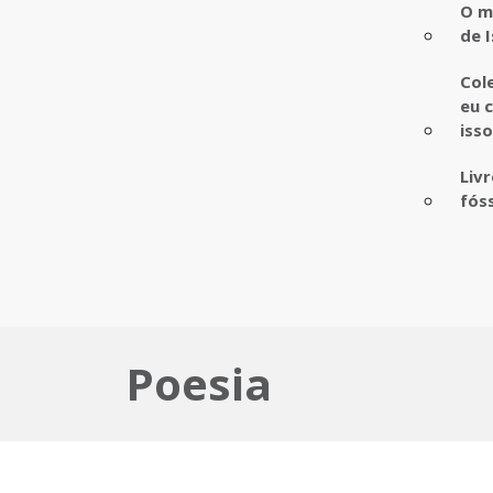
O m
de I
Col
eu 
iss
Liv
fós
Poesia