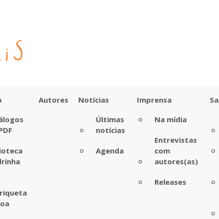
o
Autores
Notícias
Imprensa
Sa
álogos
Últimas
Na mídia
PDF
notícias
Entrevistas
lioteca
Agenda
com
rinha
autores(as)
Releases
riqueta
boa