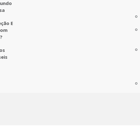
undo
sa
eção E
com
o?
ros
seis