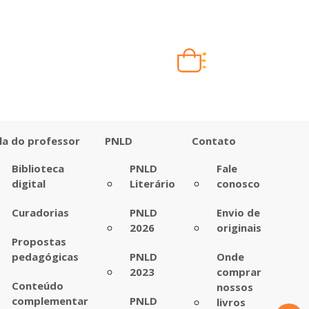
Carrinho vazio
Quando escolher seus livros, eles aparecem aqui.
la do professor
PNLD
Contato
Biblioteca
PNLD
Fale
digital
Literário
conosco
Curadorias
PNLD
Envio de
2026
originais
Propostas
pedagógicas
PNLD
Onde
2023
comprar
Conteúdo
nossos
complementar
PNLD
livros