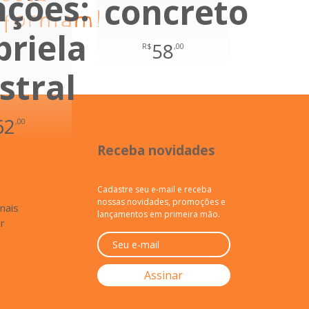
ções:
concreto
riela
58
R$
,00
stral
62
,00
Receba novidades
Cadastre seu e-mail e receba
nossas novidades, promoções e
inais
lançamentos em primeira mão.
r