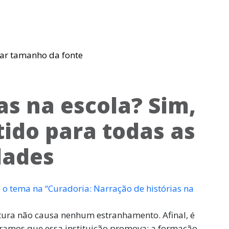
as na escola? Sim,
tido para todas as
dades
 o tema na “Curadoria: Narração de histórias na
itura não causa nenhum estranhamento. Afinal, é
ramos que essa instituição promova: a formação