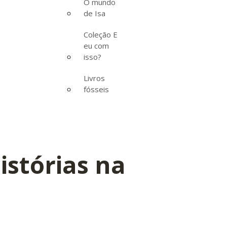
O mundo
de Isa
Coleção E
eu com
isso?
Livros
fósseis
istórias na