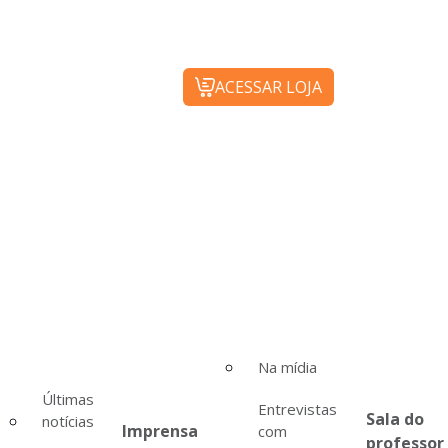
ACESSAR LOJA
Na mídia
Últimas
Entrevistas
Sala do
notícias
Imprensa
com
professor