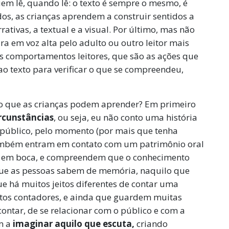
quem lê, quando lê: o texto é sempre o mesmo, é
ados, as crianças aprendem a construir sentidos a
rrativas, a textual e a visual. Por último, mas não
a em voz alta pelo adulto ou outro leitor mais
s comportamentos leitores, que são as ações que
ao texto para verificar o que se compreendeu,
 o que as crianças podem aprender? Em primeiro
ircunstâncias
, ou seja, eu não conto uma história
 público, pelo momento (por mais que tenha
também entram em contato com um patrimônio oral
oca em boca, e compreendem que o conhecimento
 que as pessoas sabem de memória, naquilo que
 há muitos jeitos diferentes de contar uma
rtos contadores, e ainda que guardem muitas
ontar, de se relacionar com o público e com a
em a
imaginar aquilo que escuta,
criando