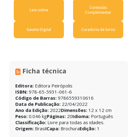
Conteúdo
Leia online
Complementar
Gaveta Digital
Curadoria de livros
Ficha técnica
Editora:
Editora Peirópolis
ISBN:
978-65-5931-061-6
Código de Barras:
9786559310616
Data de Publicação:
22/04/2022
Ano da Edição:
2022
Dimensões:
12 x 12 cm
Peso:
0.046 kg
Páginas:
20
Idioma:
Português
Classificação:
Livre para todas as idades.
Origem:
Brasil
Capa:
Brochura
Edição:
1