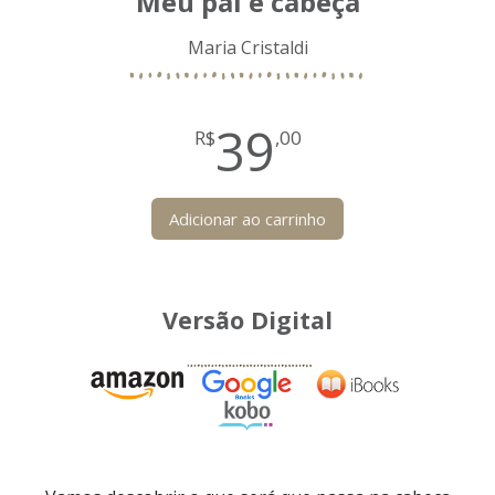
Meu pai é cabeça
Maria Cristaldi
39
R$
,00
Adicionar ao carrinho
Versão Digital