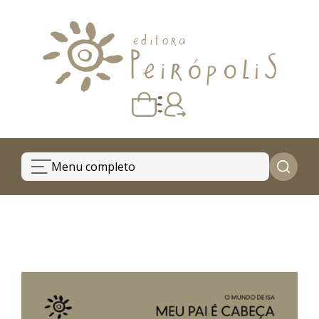
Carrinho vazio
Quando escolher seus livros, eles aparecem aqui.
Menu completo