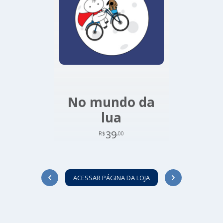
No mundo da
lua
39
R$
,00
ACESSAR PÁGINA DA LOJA