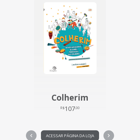
Colherim
107
R$
,00
ACESSAR PÁGINA DA LOJA