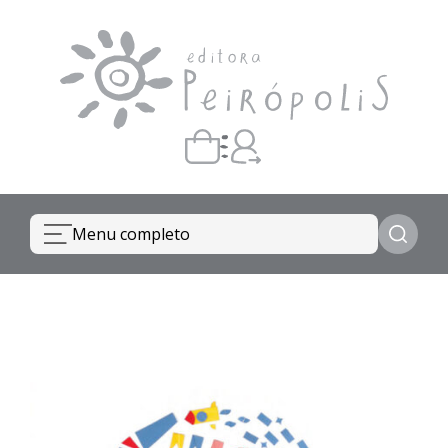
Carrinho vazio
Quando escolher seus livros, eles aparecem aqui.
Menu completo