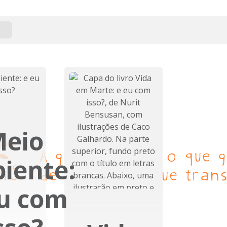
eio
iente:
eu com