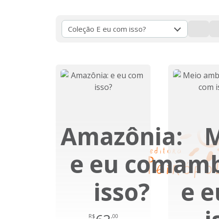
Coleção E eu com isso?
Amazônia:
M
e eu com
amb
isso?
e 
R$
,00