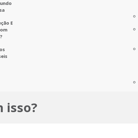
undo
sa
eção E
com
o?
ros
seis
 isso?