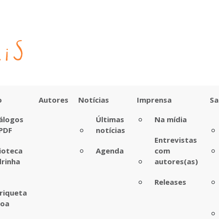
o
Autores
Notícias
Imprensa
Sa
álogos
Últimas
Na mídia
PDF
notícias
Entrevistas
lioteca
Agenda
com
rinha
autores(as)
Releases
riqueta
boa