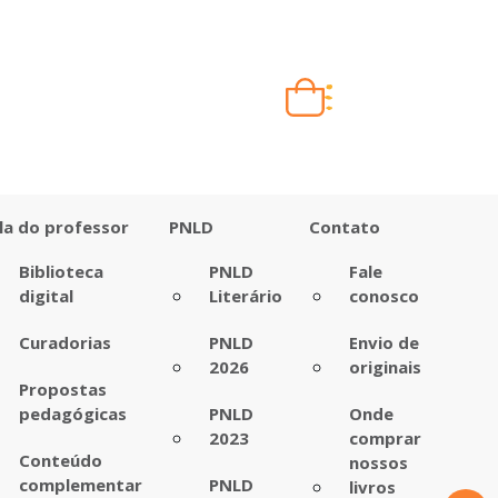
Carrinho vazio
Quando escolher seus livros, eles aparecem aqui.
la do professor
PNLD
Contato
Biblioteca
PNLD
Fale
digital
Literário
conosco
Curadorias
PNLD
Envio de
2026
originais
Propostas
pedagógicas
PNLD
Onde
2023
comprar
Conteúdo
nossos
complementar
PNLD
livros