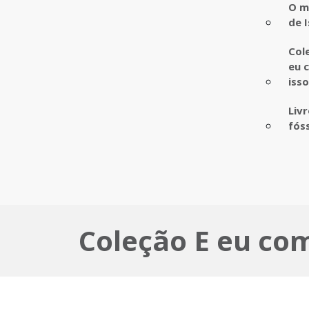
O m
de I
Col
eu 
iss
Liv
fós
Coleção E eu com