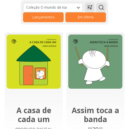
Coleção O mundo de Isa
Lançamentos
Em oferta
A casa de
Assim toca a
cada um
banda
R$
,00