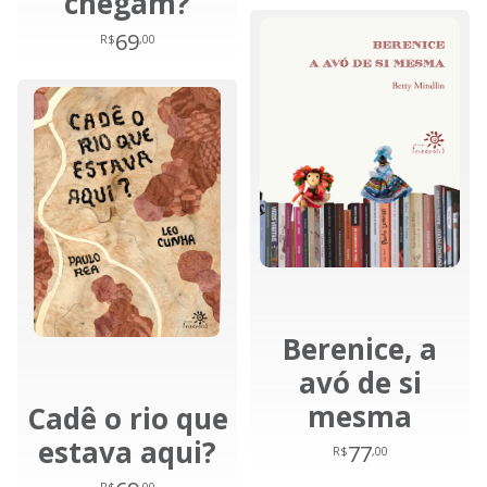
chegam?
69
R$
,00
Berenice, a
avó de si
mesma
Cadê o rio que
estava aqui?
77
R$
,00