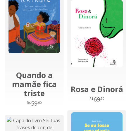
Quando a
mamãe fica
Rosa e Dinorá
triste
69
R$
,90
59
R$
,00