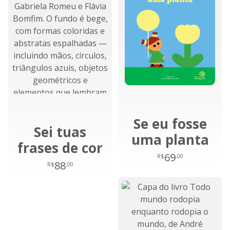
Se eu fosse
Sei tuas
uma planta
frases de cor
69
R$
,00
88
R$
,00