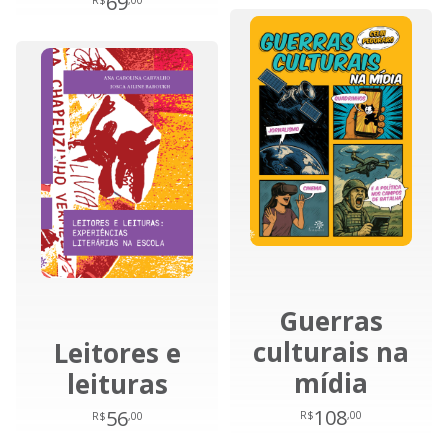
69
R$
,00
Guerras
culturais na
Leitores e
mídia
leituras
108
56
R$
,00
R$
,00