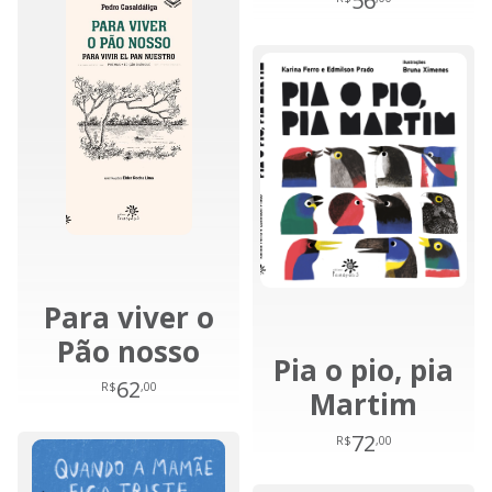
56
Para viver o
Pão nosso
Pia o pio, pia
62
R$
,00
Martim
72
R$
,00