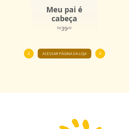
Meu pai é
cabeça
39
R$
,00
ACESSAR PÁGINA DA LOJA