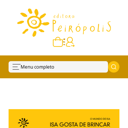
Carrinho vazio
Quando escolher seus livros, eles aparecem aqui.
Menu completo