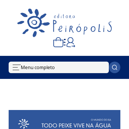
Carrinho vazio
Quando escolher seus livros, eles aparecem aqui.
Menu completo