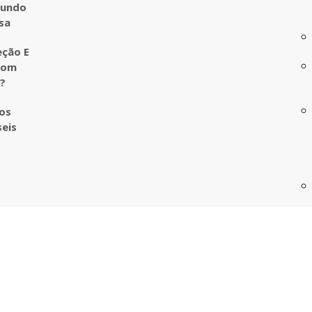
undo
sa
eção E
com
o?
ros
seis