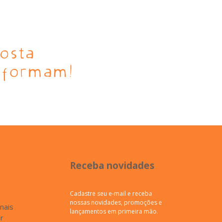
Receba novidades
Cadastre seu e-mail e receba
nossas novidades, promoções e
inais
lançamentos em primeira mão.
r