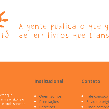
Institucional
Contato
ivros que
Quem somos
Fale conosco
entre o leitor e o
Premiações
Envio de orig
o e ainda servir de
Parceiros
Onde compra