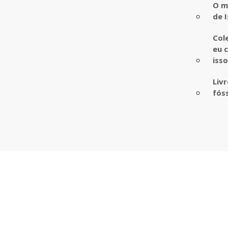
O m
de I
Col
eu 
iss
Liv
fós