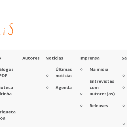
o
Autores
Notícias
Imprensa
Sa
álogos
Últimas
Na mídia
PDF
notícias
Entrevistas
lioteca
Agenda
com
rinha
autores(as)
Releases
riqueta
boa