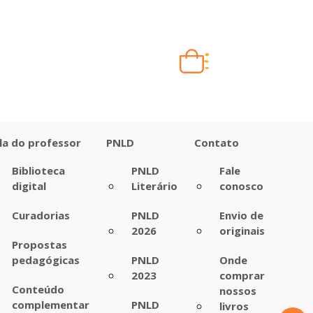
Carrinho vazio
Quando escolher seus livros, eles aparecem aqui.
la do professor
PNLD
Contato
Biblioteca
PNLD
Fale
digital
Literário
conosco
Curadorias
PNLD
Envio de
2026
originais
Propostas
pedagógicas
PNLD
Onde
2023
comprar
Conteúdo
nossos
complementar
PNLD
livros