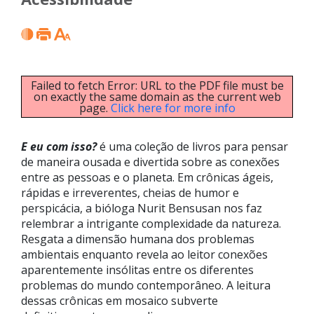
Failed to fetch Error: URL to the PDF file must be
on exactly the same domain as the current web
page.
Click here for more info
E eu com isso?
é uma coleção de livros para pensar
de maneira ousada e divertida sobre as conexões
entre as pessoas e o planeta. Em crônicas ágeis,
rápidas e irreverentes, cheias de humor e
perspicácia, a bióloga Nurit Bensusan nos faz
relembrar a intrigante complexidade da natureza.
Resgata a dimensão humana dos problemas
ambientais enquanto revela ao leitor conexões
aparentemente insólitas entre os diferentes
problemas do mundo contemporâneo. A leitura
dessas crônicas em mosaico subverte